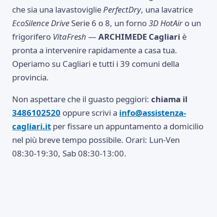
che sia una lavastoviglie
PerfectDry
, una lavatrice
EcoSilence Drive
Serie 6 o 8, un forno
3D HotAir
o un
frigorifero
VitaFresh
—
ARCHIMEDE Cagliari
è
pronta a intervenire rapidamente a casa tua.
Operiamo su Cagliari e tutti i 39 comuni della
provincia.
Non aspettare che il guasto peggiori:
chiama il
3486102520
oppure scrivi a
info@assistenza-
cagliari.it
per fissare un appuntamento a domicilio
nel più breve tempo possibile. Orari: Lun-Ven
08:30-19:30, Sab 08:30-13:00.