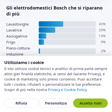
Gli elettrodomestici Bosch che si riparano
di più
Lavastoviglie
43%
Lavatrice
29%
Asciugatrice
13%
Frigo
9%
Piano-cottura-
2%
induzione
Utilizziamo i cookie
I guasti riscontrati più spesso
Il sito utilizza cookie tecnici e analitici di prima parte sempre
attivi (per finalità statistiche, ai sensi del Garante Privacy), e
cookie di marketing solo previo consenso. Puoi accettare
41 casi
Codice errore
tutti i cookie, rifiutarli o personalizzare le tue preferenze.
32 casi
Non parte
Scopri di più nella nostra
Privacy e Cookie Policy
.
23 casi
Non scarica
Rifiuta
Personalizza
Accetta tutti
13 casi
Non si accende