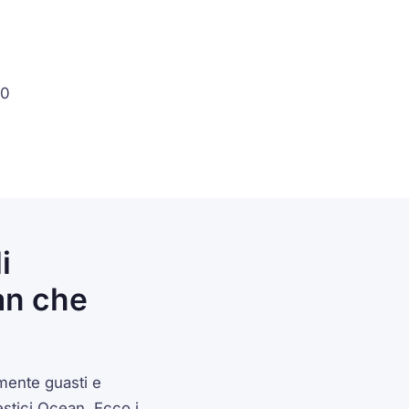
30
i
an che
mente guasti e
estici Ocean. Ecco i