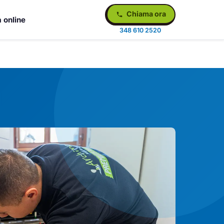
Chiama ora
 online
348 610 2520