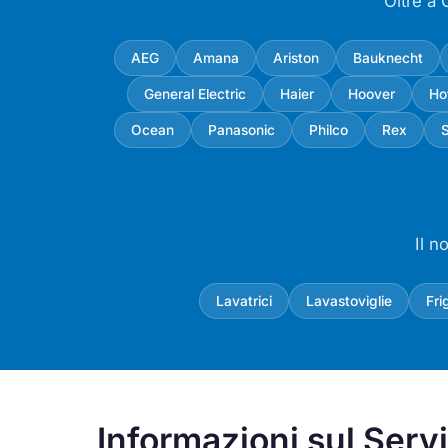
Oltre a 
AEG
Amana
Ariston
Bauknecht
General Electric
Haier
Hoover
Ho
Ocean
Panasonic
Philco
Rex
Il n
Lavatrici
Lavastoviglie
Fri
Informazioni sul Serv