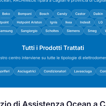
Ocean, ARCHIMEDE ripara a Cagliari e provincia di Caglia
Beko
Bompani
Bosch
Candy
Castor
Daikin
tpoint
Hotpoint Ariston
Ignis
Ikea
Indesit
LG
Samsung
Sangiorgio
Scholtes
Siemens
Smeg
Tutti i Prodotti Trattati
ostro centro interviene su tutte le tipologie di elettrodomes
goriferi
Asciugatrici
Condizionatori
Lavasciuga
Con
izio di Assistenza Ocean a C