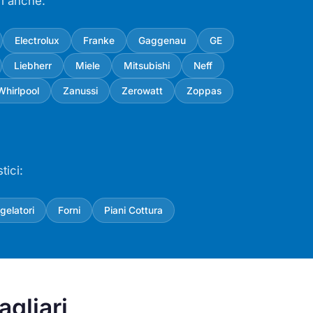
ri anche:
Electrolux
Franke
Gaggenau
GE
Liebherr
Miele
Mitsubishi
Neff
Whirlpool
Zanussi
Zerowatt
Zoppas
tici:
gelatori
Forni
Piani Cottura
agliari