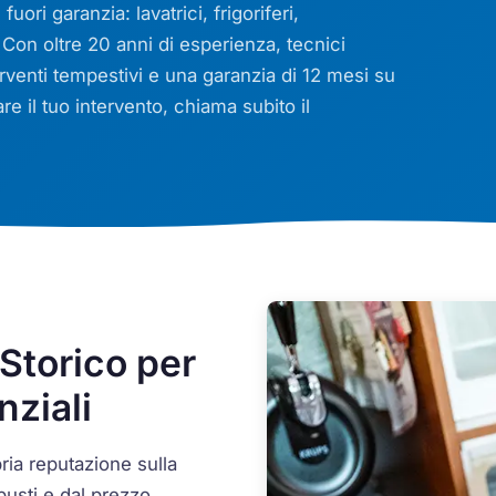
uori garanzia: lavatrici, frigoriferi,
. Con oltre 20 anni di esperienza, tecnici
terventi tempestivi e una garanzia di 12 mesi su
re il tuo intervento, chiama subito il
Storico per
nziali
ria reputazione sulla
busti e dal prezzo