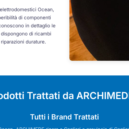
elettrodomestici Ocean,
peribilità di componenti
 conoscono in dettaglio le
e dispongono di ricambi
e riparazioni durature.
odotti Trattati da ARCHIMEDE
Tutti i Brand Trattati