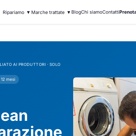
▾
▾
Blog
Chi siamo
Contatti
Prenota
Ripariamo
Marche trattate
IATO AI PRODUTTORI · SOLO
 12 mesi
cean
parazione