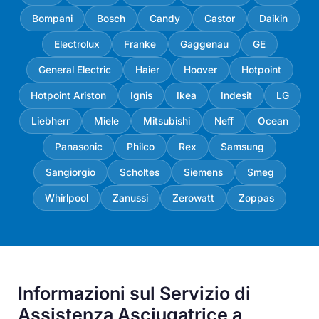
Bompani
Bosch
Candy
Castor
Daikin
Electrolux
Franke
Gaggenau
GE
General Electric
Haier
Hoover
Hotpoint
Hotpoint Ariston
Ignis
Ikea
Indesit
LG
Liebherr
Miele
Mitsubishi
Neff
Ocean
Panasonic
Philco
Rex
Samsung
Sangiorgio
Scholtes
Siemens
Smeg
Whirlpool
Zanussi
Zerowatt
Zoppas
Informazioni sul Servizio di
Assistenza Asciugatrice a