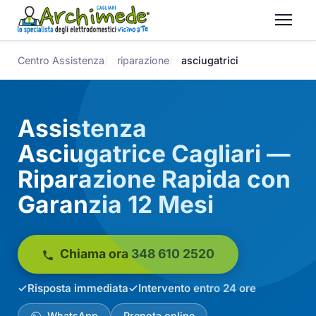
Centro Assistenza
riparazione
asciugatrici
Assistenza
Asciugatrice Cagliari —
Riparazione Rapida con
Garanzia 12 Mesi
Chiama ora 348 610 2520
Risposta immediata
Intervento entro 24 ore
WhatsApp
Prenota online