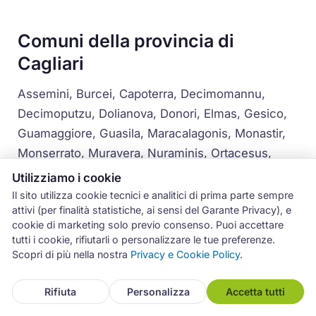
Comuni della provincia di
Cagliari
Assemini, Burcei, Capoterra, Decimomannu,
Decimoputzu, Dolianova, Donori, Elmas, Gesico,
Guamaggiore, Guasila, Maracalagonis, Monastir,
Monserrato, Muravera, Nuraminis, Ortacesus,
Pimentel, Quartucciu, Samassi, San Basilio, San
Utilizziamo i cookie
Nicolò Gerrei, San Vito, Samatzai, Selargius,
Il sito utilizza cookie tecnici e analitici di prima parte sempre
attivi (per finalità statistiche, ai sensi del Garante Privacy), e
Senorbì, Serdiana, Sestu, Settimo San Pietro,
cookie di marketing solo previo consenso. Puoi accettare
Siliqua, Sinnai, Soleminis, Suelli, Ussana, Uta,
tutti i cookie, rifiutarli o personalizzare le tue preferenze.
Villaputzu, Villasimius, Villasor, Villaspeciosa
Scopri di più nella nostra
Privacy e Cookie Policy
.
Per i comuni più distanti dal capoluogo, come
Rifiuta
Personalizza
Accetta tutti
Muravera, Villasimius o Burcei, la disponibilità del