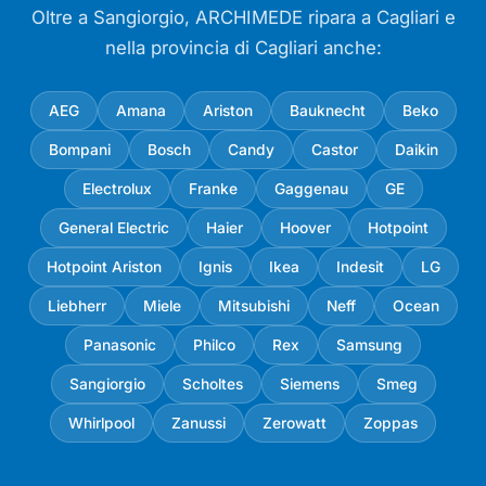
Oltre a Sangiorgio, ARCHIMEDE ripara a Cagliari e
nella provincia di Cagliari anche:
AEG
Amana
Ariston
Bauknecht
Beko
Bompani
Bosch
Candy
Castor
Daikin
Electrolux
Franke
Gaggenau
GE
General Electric
Haier
Hoover
Hotpoint
Hotpoint Ariston
Ignis
Ikea
Indesit
LG
Liebherr
Miele
Mitsubishi
Neff
Ocean
Panasonic
Philco
Rex
Samsung
Sangiorgio
Scholtes
Siemens
Smeg
Whirlpool
Zanussi
Zerowatt
Zoppas