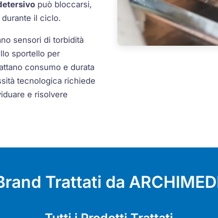
detersivo
può bloccarsi,
durante il ciclo.
no sensori di torbidità
llo sportello per
adattano consumo e durata
sità tecnologica richiede
iduare e risolvere
 Brand Trattati da ARCHIMEDE
Tutti i Prodotti Trattati