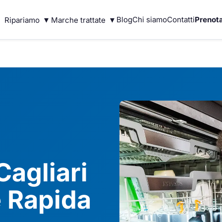
▾
▾
Blog
Chi siamo
Contatti
Prenota
Ripariamo
Marche trattate
Cagliari
 Rapida