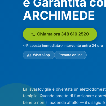
e Garantita co
ARCHIMEDE
Chiama ora 348 610 2520
Risposta immediata
Intervento entro 24 ore
WhatsApp
Prenota online
La lavastoviglie è diventata un elettrodomesti
famiglia. Quando smette di funzionare corre
bene o non si accenda affatto — il disagio 