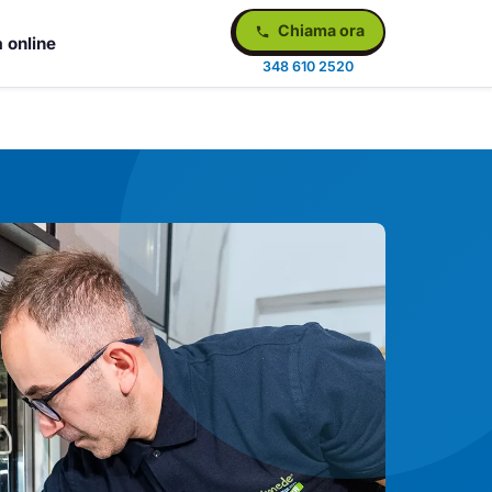
Chiama ora
 online
348 610 2520