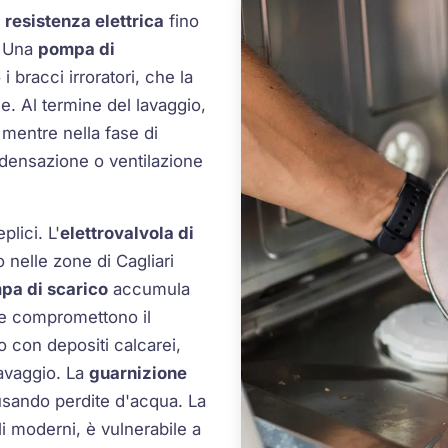
a
resistenza elettrica
fino
. Una
pompa di
 bracci irroratori, che la
ie. Al termine del lavaggio,
mentre nella fase di
ndensazione o ventilazione
lici. L'
elettrovalvola di
o nelle zone di Cagliari
pa di scarico
accumula
ne compromettono il
o con depositi calcarei,
lavaggio. La
guarnizione
usando perdite d'acqua. La
lli moderni, è vulnerabile a