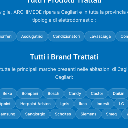
viglie, ARCHIMEDE ripara a Cagliari e in tutta la provincia d
tipologie di elettrodomestici:
goriferi
Asciugatrici
Condizionatori
Lavasciuga
Con
Tutti i Brand Trattati
utte le principali marche presenti nelle abitazioni di Cagli
Cagliari:
Beko
Bompani
Bosch
Candy
Castor
Daikin
tpoint
Hotpoint Ariston
Ignis
Ikea
Indesit
LG
Samsung
Sangiorgio
Scholtes
Siemens
Smeg