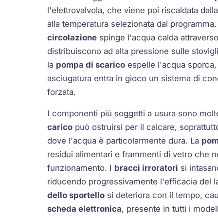
l'elettrovalvola, che viene poi riscaldata dall
alla temperatura selezionata dal programma
circolazione
spinge l'acqua calda attraverso i
distribuiscono ad alta pressione sulle stovigl
la
pompa di scarico
espelle l'acqua sporca, 
asciugatura entra in gioco un sistema di co
forzata.
I componenti più soggetti a usura sono moltep
carico
può ostruirsi per il calcare, soprattutt
dove l'acqua è particolarmente dura. La
pom
residui alimentari e frammenti di vetro che 
funzionamento. I
bracci irroratori
si intasan
riducendo progressivamente l'efficacia del 
dello sportello
si deteriora con il tempo, ca
scheda elettronica
, presente in tutti i mode