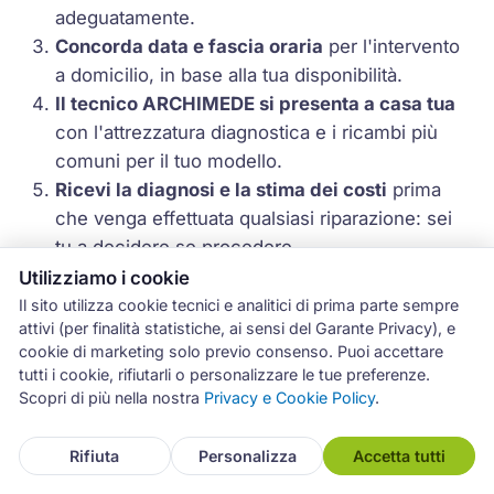
adeguatamente.
Concorda data e fascia oraria
per l'intervento
a domicilio, in base alla tua disponibilità.
Il tecnico ARCHIMEDE si presenta a casa tua
con l'attrezzatura diagnostica e i ricambi più
comuni per il tuo modello.
Ricevi la diagnosi e la stima dei costi
prima
che venga effettuata qualsiasi riparazione: sei
tu a decidere se procedere.
Il tecnico esegue la riparazione
e ti rilascia il
Utilizziamo i cookie
rapporto tecnico con il dettaglio dell'intervento
Il sito utilizza cookie tecnici e analitici di prima parte sempre
attivi (per finalità statistiche, ai sensi del Garante Privacy), e
e la garanzia di 12 mesi sui ricambi installati.
cookie di marketing solo previo consenso. Puoi accettare
tutti i cookie, rifiutarli o personalizzare le tue preferenze.
Scopri di più nella nostra
Privacy e Cookie Policy
.
Rifiuta
Personalizza
Accetta tutti
Domande Frequenti (FAQ) —