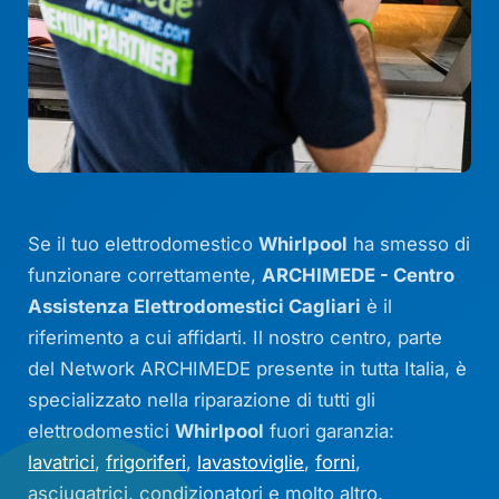
Se il tuo elettrodomestico
Whirlpool
ha smesso di
funzionare correttamente,
ARCHIMEDE - Centro
Assistenza Elettrodomestici Cagliari
è il
riferimento a cui affidarti. Il nostro centro, parte
del Network ARCHIMEDE presente in tutta Italia, è
specializzato nella riparazione di tutti gli
elettrodomestici
Whirlpool
fuori garanzia:
lavatrici
,
frigoriferi
,
lavastoviglie
,
forni
,
asciugatrici, condizionatori e molto altro.