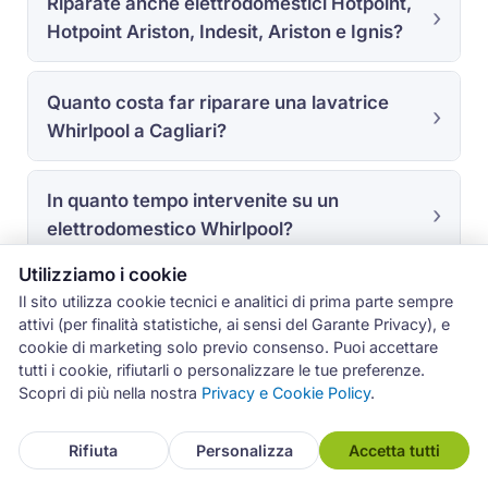
Riparate anche elettrodomestici Hotpoint,
Hotpoint Ariston, Indesit, Ariston e Ignis?
Quanto costa far riparare una lavatrice
Whirlpool a Cagliari?
In quanto tempo intervenite su un
elettrodomestico Whirlpool?
Utilizziamo i cookie
Riparate anche elettrodomestici Whirlpool
Il sito utilizza cookie tecnici e analitici di prima parte sempre
attivi (per finalità statistiche, ai sensi del Garante Privacy), e
in garanzia?
cookie di marketing solo previo consenso. Puoi accettare
tutti i cookie, rifiutarli o personalizzare le tue preferenze.
Scopri di più nella nostra
Privacy e Cookie Policy
.
Intervenite anche a Selargius, Assemini e
negli altri comuni della provincia di
Rifiuta
Personalizza
Accetta tutti
Cagliari?