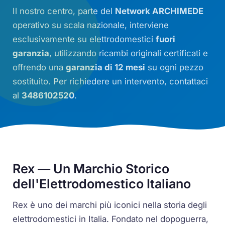
Il nostro centro, parte del
Network ARCHIMEDE
operativo su scala nazionale, interviene
esclusivamente su elettrodomestici
fuori
garanzia
, utilizzando ricambi originali certificati e
offrendo una
garanzia di 12 mesi
su ogni pezzo
sostituito. Per richiedere un intervento, contattaci
al
3486102520
.
Rex — Un Marchio Storico
dell'Elettrodomestico Italiano
Rex è uno dei marchi più iconici nella storia degli
elettrodomestici in Italia. Fondato nel dopoguerra,