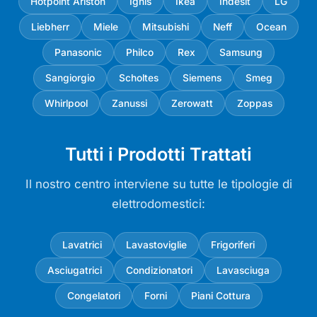
Hotpoint Ariston
Ignis
Ikea
Indesit
LG
Liebherr
Miele
Mitsubishi
Neff
Ocean
Panasonic
Philco
Rex
Samsung
Sangiorgio
Scholtes
Siemens
Smeg
Whirlpool
Zanussi
Zerowatt
Zoppas
Tutti i Prodotti Trattati
Il nostro centro interviene su tutte le tipologie di
elettrodomestici:
Lavatrici
Lavastoviglie
Frigoriferi
Asciugatrici
Condizionatori
Lavasciuga
Congelatori
Forni
Piani Cottura