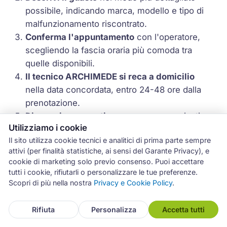
possibile, indicando marca, modello e tipo di
malfunzionamento riscontrato.
Conferma l'appuntamento
con l'operatore,
scegliendo la fascia oraria più comoda tra
quelle disponibili.
Il tecnico ARCHIMEDE si reca a domicilio
nella data concordata, entro 24-48 ore dalla
prenotazione.
Diagnosi e preventivo
vengono comunicati
Utilizziamo i cookie
direttamente dal tecnico prima di procedere
Il sito utilizza cookie tecnici e analitici di prima parte sempre
con qualsiasi intervento.
attivi (per finalità statistiche, ai sensi del Garante Privacy), e
Riparazione e garanzia
: se accetti il
cookie di marketing solo previo consenso. Puoi accettare
preventivo, il tecnico procede immediatamente
tutti i cookie, rifiutarli o personalizzare le tue preferenze.
alla riparazione con rilascio della garanzia di 12
Scopri di più nella nostra
Privacy e Cookie Policy
.
mesi sui ricambi installati.
Rifiuta
Personalizza
Accetta tutti