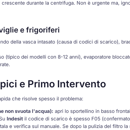
e crescente durante la centrifuga. Non è urgente ma, igno
glie e frigoriferi
 fondo della vasca intasato (causa di codici di scarico), br
so
(tipico dei modelli con 8-12 anni), evaporatore bloccat
rate.
pici e Primo Intervento
apida che risolve spesso il problema:
he non svuota l'acqua):
apri lo sportellino in basso fronta
. Su
Indesit
il codice di scarico è spesso
F05
(confermato d
la e verifica sul manuale. Se dopo la pulizia del filtro l