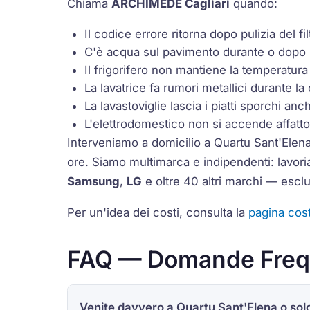
Chiama
ARCHIMEDE Cagliari
quando:
Il codice errore ritorna dopo pulizia del fil
C'è acqua sul pavimento durante o dopo il
Il frigorifero non mantiene la temperatura
La lavatrice fa rumori metallici durante la
La lavastoviglie lascia i piatti sporchi a
L'elettrodomestico non si accende affatto (
Interveniamo a domicilio a Quartu Sant'Elena
ore. Siamo multimarca e indipendenti: lavo
Samsung
,
LG
e oltre 40 altri marchi — escl
Per un'idea dei costi, consulta la
pagina cost
FAQ — Domande Freque
Venite davvero a Quartu Sant'Elena o solo