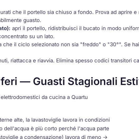
urati che il portello sia chiuso a fondo. Prova ad aprire e r
abilmente guasto.
ato):
apri il portello, ridistribuisci il bucato in modo unifo
concentrato su un lato.
a che il ciclo selezionato non sia "freddo" o "30°". Se hai 
ti, riattacca e riavvia. Elimina spesso codici transitori ca
iferi — Guasti Stagionali Esti
i elettrodomestici da cucina a Quartu
ne alte, la lavastoviglie lavora in condizioni
ldo dell'acqua è più corto perché l'acqua parte
astoviglie a condensazione) lavora di meno →