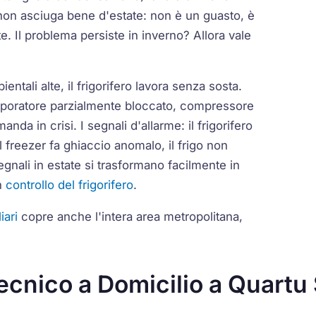
e non asciuga bene d'estate: non è un guasto, è
te. Il problema persiste in inverno? Allora vale
ntali alte, il frigorifero lavora senza sosta.
evaporatore parzialmente bloccato, compressore
nda in crisi. I segnali d'allarme: il frigorifero
il freezer fa ghiaccio anomalo, il frigo non
gnali in estate si trasformano facilmente in
un
controllo del frigorifero
.
iari
copre anche l'intera area metropolitana,
ecnico a Domicilio a Quartu