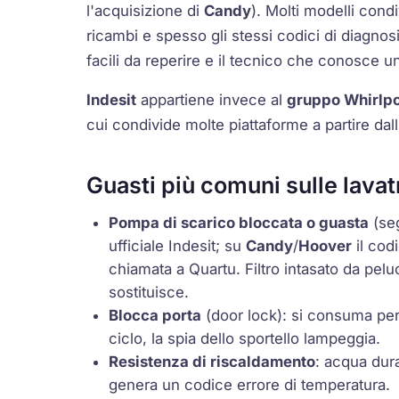
l'acquisizione di
Candy
). Molti modelli condi
ricambi e spesso gli stessi codici di diagnos
facili da reperire e il tecnico che conosce u
Indesit
appartiene invece al
gruppo Whirlp
cui condivide molte piattaforme a partire dal
Guasti più comuni sulle lavat
Pompa di scarico bloccata o guasta
(seg
ufficiale Indesit; su
Candy
/
Hoover
il cod
chiamata a Quartu. Filtro intasato da peluc
sostituisce.
Blocca porta
(
door lock
): si consuma per
ciclo, la spia dello sportello lampeggia.
Resistenza di riscaldamento
: acqua dura
genera un codice errore di temperatura.