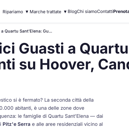
▾
▾
Blog
Chi siamo
Contatti
Prenota
Ripariamo
Marche trattate
 a Quartu Sant'Elena: Gu...
ci Guasti a Quartu
ti su Hoover, Cand
estico si è fermato? La seconda città della
0.000 abitanti, è una delle zone dove
quenza: le famiglie di Quartu Sant'Elena — dai
di
Pitz'e Serra
e alle aree residenziali vicino al