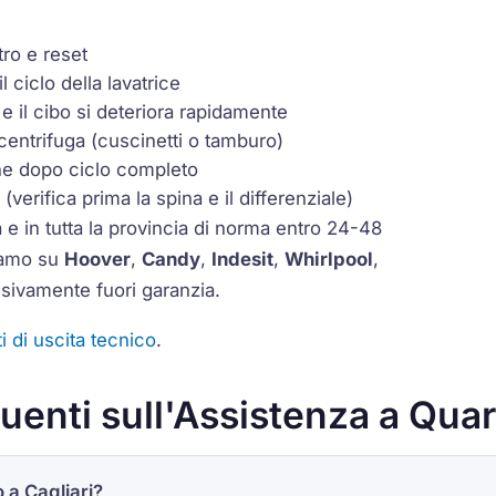
tro e reset
 ciclo della lavatrice
 e il cibo si deteriora rapidamente
 centrifuga (cuscinetti o tamburo)
nche dopo ciclo completo
verifica prima la spina e il differenziale)
 e in tutta la provincia di norma entro 24-48
riamo su
Hoover
,
Candy
,
Indesit
,
Whirlpool
,
usivamente fuori garanzia.
i di uscita tecnico
.
nti sull'Assistenza a Quar
 a Cagliari?