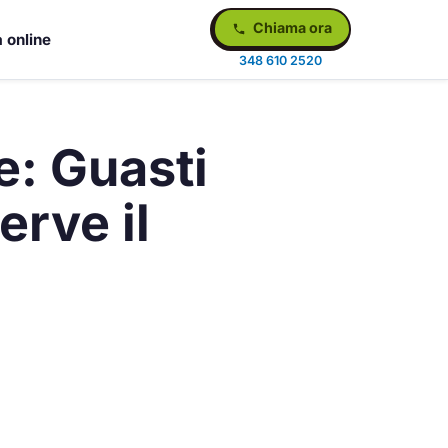
Chiama ora
 online
348 610 2520
e: Guasti
erve il