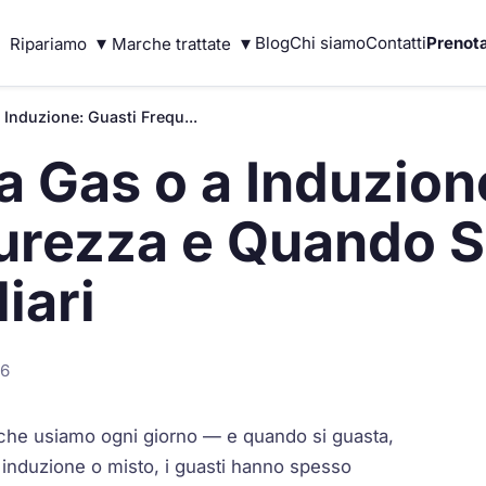
▾
▾
Blog
Chi siamo
Contatti
Prenota
Ripariamo
Marche trattate
 Induzione: Guasti Frequ...
a Gas o a Induzion
urezza e Quando S
iari
26
i che usiamo ogni giorno — e quando si guasta,
a induzione o misto, i guasti hanno spesso