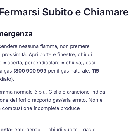
Fermarsi Subito e Chiamare
emergenza
ccendere nessuna fiamma, non premere
n prossimità. Apri porte e finestre, chiudi il
bo = aperta, perpendicolare = chiusa), esci
a gas (
800 900 999
per il gas naturale,
115
diato).
amma normale è blu. Gialla o arancione indica
ne dei fori o rapporto gas/aria errato. Non è
la combustione incompleta produce
penta:
emergenza — chiudi subito il gas e