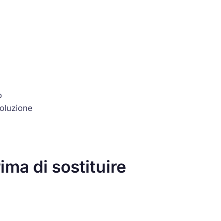
o
 soluzione
ma di sostituire