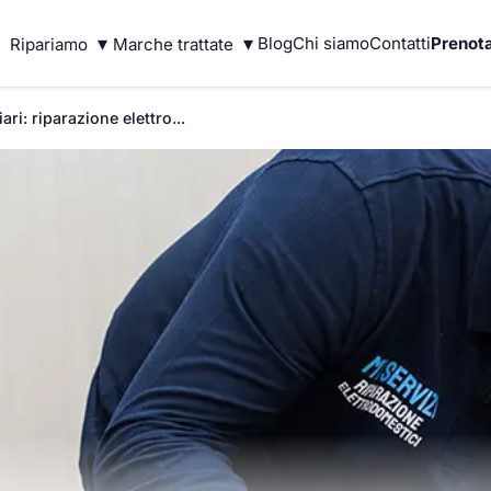
▾
▾
Blog
Chi siamo
Contatti
Prenota
Ripariamo
Marche trattate
ri: riparazione elettro...