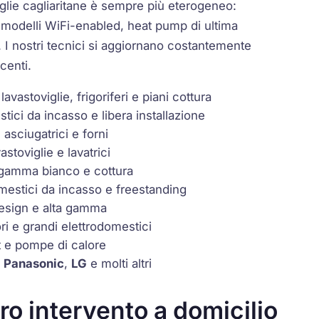
iglie cagliaritane è sempre più eterogeneo:
o modelli
WiFi-enabled
,
heat pump
di ultima
I nostri tecnici si aggiornano costantemente
centi.
 lavastoviglie, frigoriferi e piani cottura
tici da incasso e libera installazione
, asciugatrici e forni
vastoviglie e lavatrici
a gamma bianco e cottura
mestici da incasso e freestanding
design e alta gamma
ri e grandi elettrodomestici
t
e
pompe di calore
,
Panasonic
,
LG
e molti altri
ro intervento a domicilio