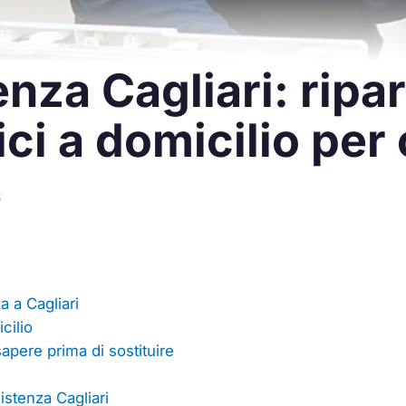
nza Cagliari: ripa
ci a domicilio per
6
a a Cagliari
cilio
apere prima di sostituire
stenza Cagliari