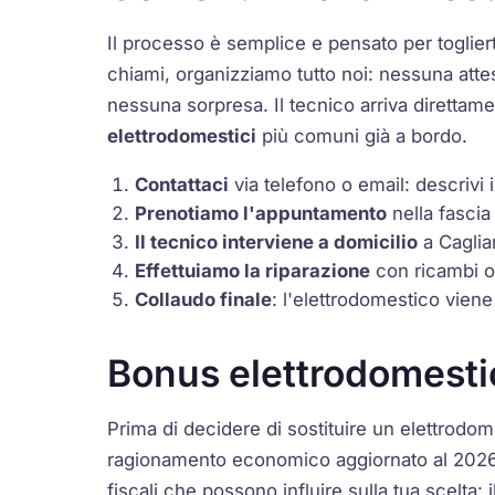
Il processo è semplice e pensato per toglie
chiami, organizziamo tutto noi: nessuna att
nessuna sorpresa. Il tecnico arriva direttame
elettrodomestici
più comuni già a bordo.
Contattaci
via telefono o email: descrivi 
Prenotiamo l'appuntamento
nella fascia
Il tecnico interviene a domicilio
a Cagliar
Effettuiamo la riparazione
con ricambi ori
Collaudo finale
: l'elettrodomestico viene
Bonus elettrodomestic
Prima di decidere di sostituire un elettrodom
ragionamento economico aggiornato al 2026. 
fiscali che possono influire sulla tua scelta: i